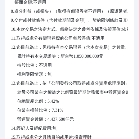
   帳面金額:不適用

8.處分利益（或損失）（取得有價證券者不適用）（原遞延者應列表
9.交付或付款條件（含付款期間及金額）、契約限制條款及其他重
10.本次交易之決定方式、價格決定之參考依據及決策單位:依券商報
11.取得或處分有價證券標的公司每股淨值:不適用

12.迄目前為止，累積持有本交易證券（含本次交易）之數量、金額
     累計持有本交易證券：新台幣1,850,000,000元

     持股比例：不適用

     權利受限情形：無

13.迄目前為止，依「公開發行公司取得或處分資產處理準則」第
     於母公司業主之權益之比例暨最近期財務報表中營運資金數額（註
     佔總資產比例：5.42%

     佔業主權益比例：7.31%

     營運資金數額：4,437,680仟元

14.經紀人及經紀費用:無

15.取得或處分之具體目的或用途:投資理財
