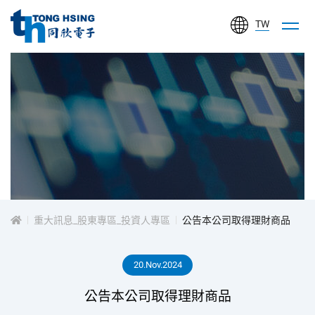
TW
同
欣
電
子
工
投
業
股
資
份
有
重大訊息_股東專區_投資人專區
公告本公司取得理財商品
人
限
公
20.Nov.2024
專
司
公告本公司取得理財商品
區