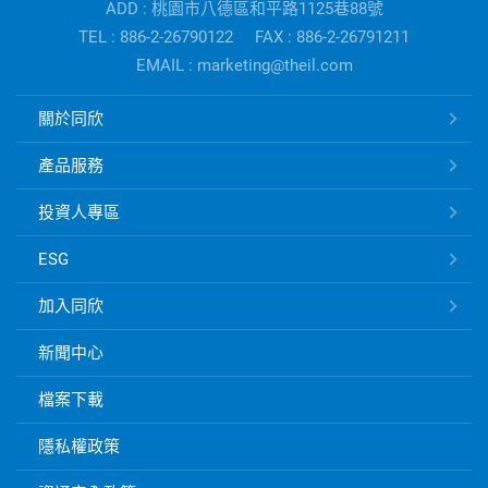
ADD : 桃園市八德區和平路1125巷88號
公
TEL : 886-2-26790122
FAX : 886-2-26791211
司
EMAIL : marketing@theil.com
資
訊
同
關於同欣
欣
電
產品服務
子
快
投資人專區
速
ESG
連
結
加入同欣
新聞中心
檔案下載
隱私權政策