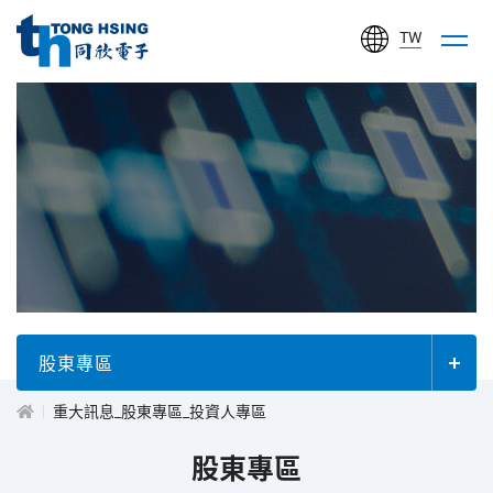
TW
同
欣
電
子
工
投
業
股
資
份
有
人
股東專區
限
公
重大訊息_股東專區_投資人專區
專
司
股東專區
區