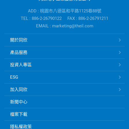
電
子
ADD : 桃園市八德區和平路1125巷88號
公
TEL : 886-2-26790122
FAX : 886-2-26791211
司
EMAIL : marketing@theil.com
資
訊
同
關於同欣
欣
電
產品服務
子
快
投資人專區
速
ESG
連
結
加入同欣
新聞中心
檔案下載
隱私權政策