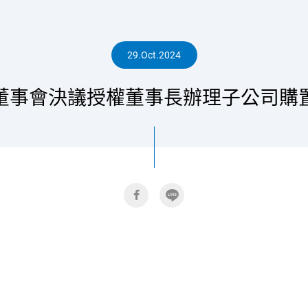
人
29.Oct.2024
董事會決議授權董事長辦理子公司購
專
區