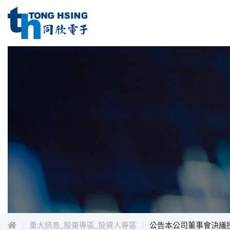
同
欣
電
同
子
工
欣
業
電
股
子
份
工
有
限
業
公
股
司
份
Menu
有
限
公
司
重大訊息_股東專區_投資人專區
公告本公司董事會決議