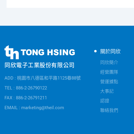
同
同
關於同欣
欣
欣
電
同欣簡介
同欣電子工業股份有限公司
電
子
經營團隊
子
公
ADD : 桃園市八德區和平路1125巷88號
快
營運據點
司
速
TEL : 886-2-26790122
資
大事記
連
FAX : 886-2-26791211
訊
認證
結
EMAIL : marketing@theil.com
聯絡我們