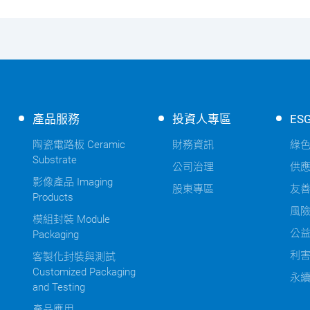
產品服務
投資人專區
ES
陶瓷電路板 Ceramic
財務資訊
綠
Substrate
公司治理
供
影像產品 Imaging
股東專區
友
Products
風
模組封裝 Module
公
Packaging
利
客製化封裝與測試
Customized Packaging
永
and Testing
產品應用