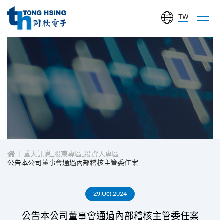
TW
同
欣
電
子
工
投
業
股
資
份
有
重大訊息_股東專區_投資人專區
人
公告本公司董事會通過內部稽核主管委任案
限
公
專
29.Oct.2024
司
區
公告本公司董事會通過內部稽核主管委任案