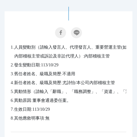
1.人員變動別（請輸入發言人、代理發言人、重要營運主管(如:執
   內部稽核主管或訴訟及非訟代理人）:內部稽核主管

2.發生變動日期:113/10/29

3.舊任者姓名、級職及簡歷:不適用

4.新任者姓名、級職及簡歷:尤詩怡/本公司內部稽核主管

5.異動情形（請輸入「辭職」、「職務調整」、「資遣」、「退休」
6.異動原因:董事會通過委任案。

7.生效日期:113/10/29

8.其他應敘明事項:無