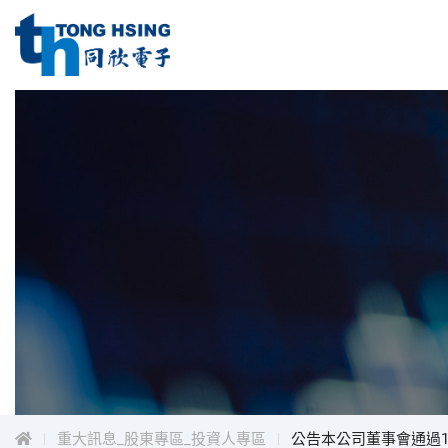
同
欣
電
同
子
工
欣
業
電
股
子
份
工
有
限
業
公
股
司
份
Menu
有
限
公
司
重大訊息_股東專區_投資人專區
公告本公司董事會通過1