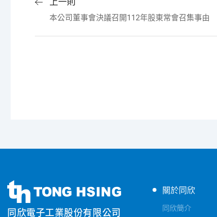
上一則
本公司董事會決議召開112年股東常會召集事由
同
同
關於同欣
欣
欣
電
同欣簡介
同欣電子工業股份有限公司
電