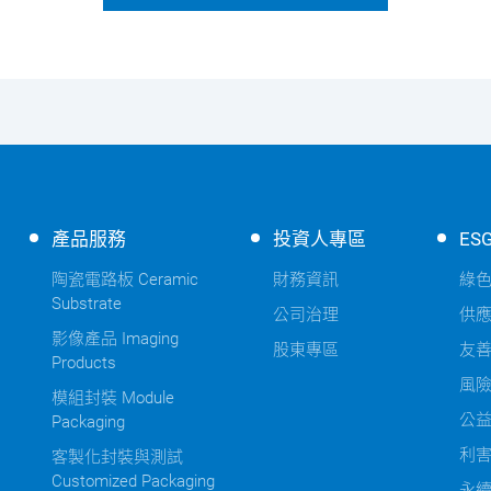
產品服務
投資人專區
ES
陶瓷電路板 Ceramic
財務資訊
綠
Substrate
公司治理
供
影像產品 Imaging
股東專區
友
Products
風
模組封裝 Module
公
Packaging
利
客製化封裝與測試
Customized Packaging
永