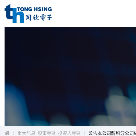
同
欣
電
同
子
工
欣
業
電
股
子
份
工
有
限
業
公
股
司
份
Menu
有
限
公
司
重大訊息_股東專區_投資人專區
公告本公司龍科分公司