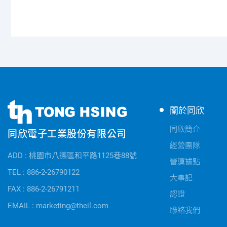
同
同
關於同欣
欣
欣
電
同欣簡介
同欣電子工業股份有限公司
電
子
經營團隊
子
公
ADD : 桃園市八德區和平路1125巷88號
快
營運據點
司
速
TEL : 886-2-26790122
資
大事記
連
FAX : 886-2-26791211
訊
認證
結
EMAIL : marketing@theil.com
聯絡我們