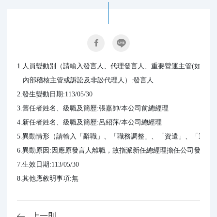
1.人員變動別（請輸入發言人、代理發言人、重要營運主管(如:執
   內部稽核主管或訴訟及非訟代理人）:發言人

2.發生變動日期:113/05/30

3.舊任者姓名、級職及簡歷:張嘉帥/本公司前總經理

4.新任者姓名、級職及簡歷:呂紹萍/本公司總經理

5.異動情形（請輸入「辭職」、「職務調整」、「資遣」、「退休」
6.異動原因:因應原發言人離職，故指派新任總經理擔任公司發言人。
7.生效日期:113/05/30

8.其他應敘明事項:無
上一則