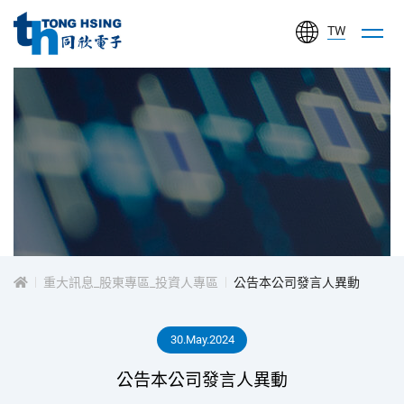
TW
同
欣
電
子
工
投
業
股
資
份
有
重大訊息_股東專區_投資人專區
公告本公司發言人異動
人
限
公
30.May.2024
專
司
公告本公司發言人異動
區