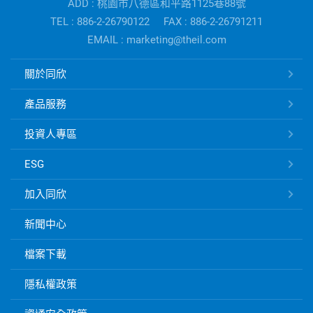
ADD : 桃園市八德區和平路1125巷88號
公
TEL : 886-2-26790122
FAX : 886-2-26791211
司
EMAIL : marketing@theil.com
資
訊
同
關於同欣
欣
電
產品服務
子
快
投資人專區
速
ESG
連
結
加入同欣
新聞中心
檔案下載
隱私權政策