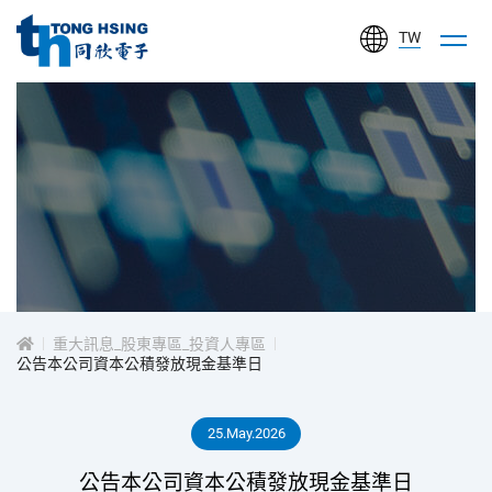
TW
同
欣
電
子
工
投
業
股
資
份
有
重大訊息_股東專區_投資人專區
人
公告本公司資本公積發放現金基準日
限
公
專
25.May.2026
司
區
公告本公司資本公積發放現金基準日