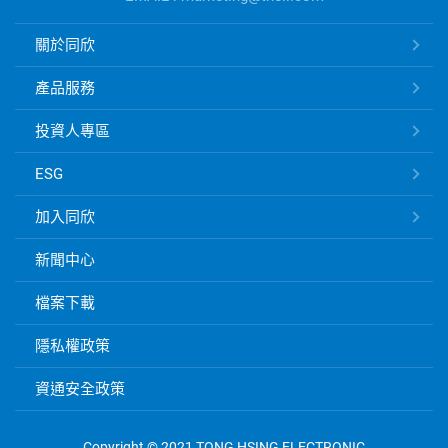
資
訊
同
關於同欣
欣
電
產品服務
子
快
投資人專區
速
ESG
連
結
加入同欣
新聞中心
檔案下載
隱私權政策
資通安全政策
Copyright © 2021 TONG HSING ELECTRONIC