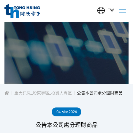
TW
同
欣
電
子
工
投
業
股
資
份
有
重大訊息_股東專區_投資人專區
公告本公司處分理財商品
人
限
公
04.Mar.2026
專
司
公告本公司處分理財商品
區