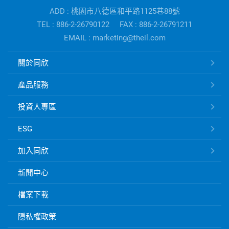
子
ADD : 桃園市八德區和平路1125巷88號
公
TEL : 886-2-26790122
FAX : 886-2-26791211
司
EMAIL : marketing@theil.com
資
訊
同
關於同欣
欣
電
產品服務
子
快
投資人專區
速
ESG
連
結
加入同欣
新聞中心
檔案下載
隱私權政策