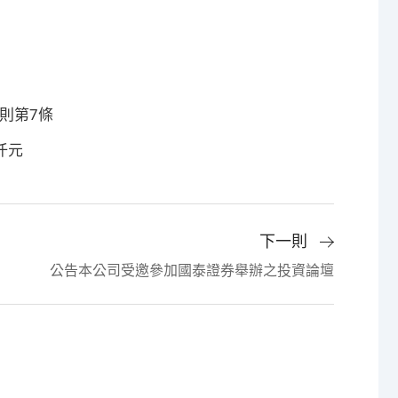
則第7條
仟元
下一則
公告本公司受邀參加國泰證券舉辦之投資論壇