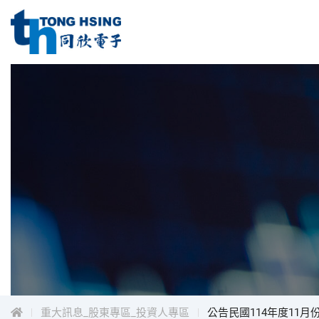
同
欣
電
同
子
工
欣
業
電
股
子
份
工
有
限
業
公
股
司
份
Menu
有
限
公
司
重大訊息_股東專區_投資人專區
公告民國114年度11