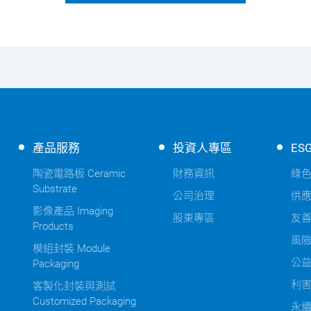
產品服務
投資人專區
ES
陶瓷電路板 Ceramic
財務資訊
綠
Substrate
公司治理
供
影像產品 Imaging
股東專區
友
Products
風
模組封裝 Module
公
Packaging
利
客製化封裝與測試
Customized Packaging
永