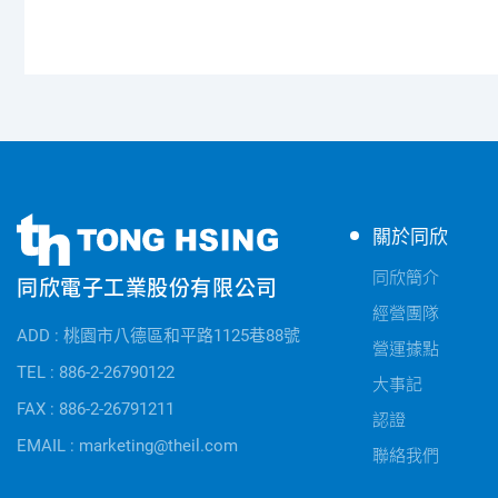
同
同
關於同欣
欣
欣
電
同欣簡介
同欣電子工業股份有限公司
電
子
經營團隊
子
公
ADD : 桃園市八德區和平路1125巷88號
快
營運據點
司
速
TEL : 886-2-26790122
資
大事記
連
FAX : 886-2-26791211
訊
認證
結
EMAIL : marketing@theil.com
聯絡我們