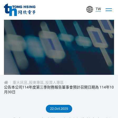
TW
同
欣
電
子
工
投
業
股
資
份
有
重大訊息_股東專區_投資人專區
人
公告本公司114年度第三季財務報告董事會預計召開日期為 114年10
限
月30日
公
專
司
22.Oct.2025
區