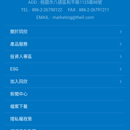
ADD : 桃園市八德區和平路1125巷88號
公
TEL : 886-2-26790122
FAX : 886-2-26791211
司
EMAIL : marketing@theil.com
資
訊
同
關於同欣
欣
電
產品服務
子
快
投資人專區
速
ESG
連
結
加入同欣
新聞中心
檔案下載
隱私權政策