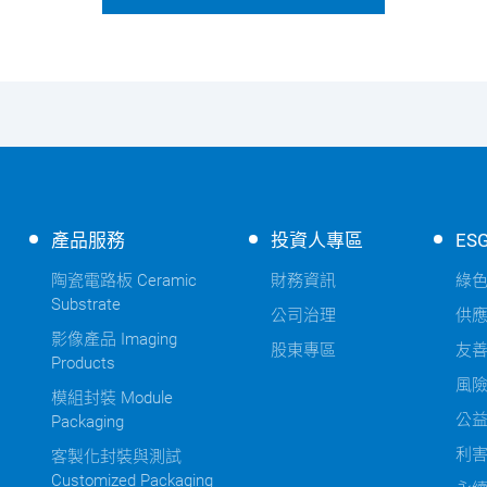
產品服務
投資人專區
ES
陶瓷電路板 Ceramic
財務資訊
綠
Substrate
公司治理
供
影像產品 Imaging
股東專區
友
Products
風
模組封裝 Module
公
Packaging
利
客製化封裝與測試
Customized Packaging