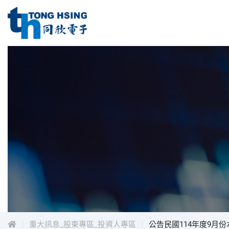
同
欣
電
同
子
工
欣
業
電
股
子
份
工
有
限
業
公
股
司
份
Menu
有
限
公
司
重大訊息_股東專區_投資人專區
公告民國114年度9月