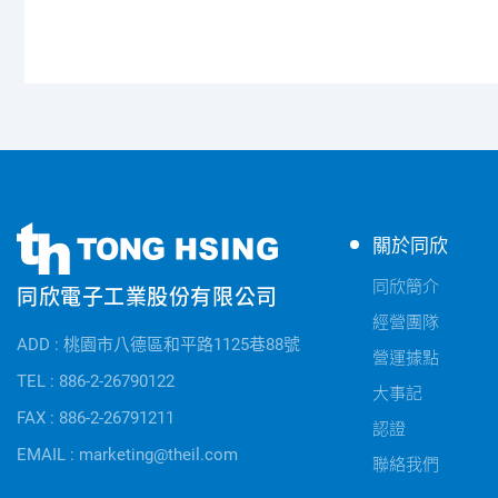
同
同
關於同欣
欣
欣
電
同欣簡介
同欣電子工業股份有限公司
電
子
經營團隊
子
公
ADD : 桃園市八德區和平路1125巷88號
快
營運據點
司
速
TEL : 886-2-26790122
資
大事記
連
FAX : 886-2-26791211
訊
認證
結
EMAIL : marketing@theil.com
聯絡我們