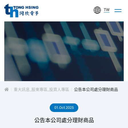
TW
同
欣
電
子
工
投
業
股
資
份
有
重大訊息_股東專區_投資人專區
公告本公司處分理財商品
人
限
公
01.Oct.2025
專
司
公告本公司處分理財商品
區