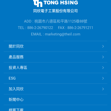
同
欣
同欣電子工業股份有限公司
電
子
ADD : 桃園市八德區和平路1125巷88號
公
TEL : 886-2-26790122
FAX : 886-2-26791211
司
EMAIL : marketing@theil.com
資
訊
同
關於同欣
欣
電
產品服務
子
快
投資人專區
速
ESG
連
結
加入同欣
新聞中心
檔案下載