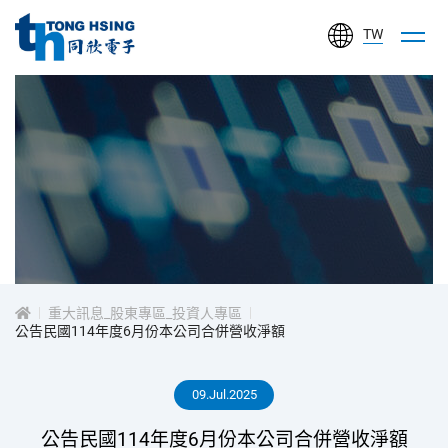
TW
同
欣
電
子
工
投
業
股
資
份
有
重大訊息_股東專區_投資人專區
人
公告民國114年度6月份本公司合併營收淨額
限
公
專
09.Jul.2025
司
區
公告民國114年度6月份本公司合併營收淨額