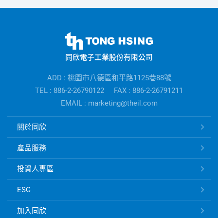
同
欣
同欣電子工業股份有限公司
電
子
ADD : 桃園市八德區和平路1125巷88號
公
TEL : 886-2-26790122
FAX : 886-2-26791211
司
EMAIL : marketing@theil.com
資
訊
同
關於同欣
欣
電
產品服務
子
快
投資人專區
速
ESG
連
結
加入同欣