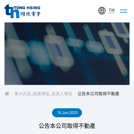
TW
同
欣
電
子
工
投
業
股
資
份
有
重大訊息_股東專區_投資人專區
公告本公司取得不動產
人
限
公
18.Jun.2025
專
司
公告本公司取得不動產
區