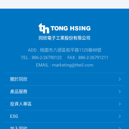
同
欣
同欣電子工業股份有限公司
電
子
ADD : 桃園市八德區和平路1125巷88號
公
TEL : 886-2-26790122
FAX : 886-2-26791211
司
EMAIL : marketing@theil.com
資
訊
同
關於同欣
欣
電
產品服務
子
快
投資人專區
速
ESG
連
結
加入同欣