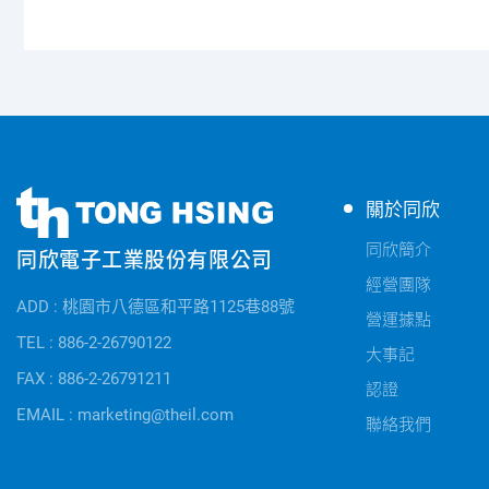
同
同
關於同欣
欣
欣
電
同欣簡介
同欣電子工業股份有限公司
電
子
經營團隊
子
公
ADD : 桃園市八德區和平路1125巷88號
快
營運據點
司
速
TEL : 886-2-26790122
資
大事記
連
FAX : 886-2-26791211
訊
認證
結
EMAIL : marketing@theil.com
聯絡我們