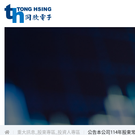
同
欣
電
同
子
工
欣
業
電
股
子
份
工
有
限
業
公
股
司
份
Menu
有
限
公
司
重大訊息_股東專區_投資人專區
公告本公司114年股東