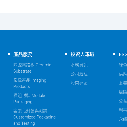
產品服務
投資人專區
ES
陶瓷電路板 Ceramic
財務資訊
綠
Substrate
公司治理
供
影像產品 Imaging
股東專區
友
Products
風
模組封裝 Module
公
Packaging
利
客製化封裝與測試
Customized Packaging
永
and Testing