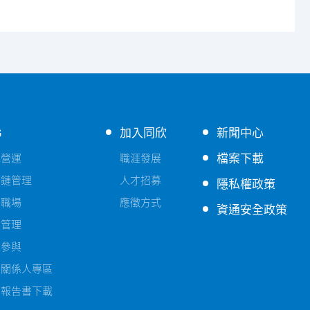
G
加入同欣
新聞中心
檔案下載
色營運
職涯發展
應鏈管理
人才招募
隱私權政策
善職場
應徵方式
資通安全政策
險管理
益參與
害關係人專區
續報告書下載