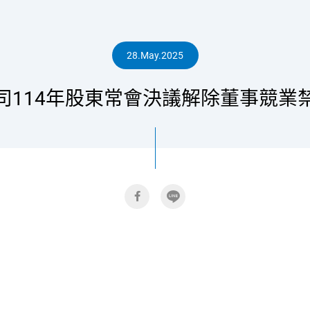
人
28.May.2025
司114年股東常會決議解除董事競業
專
區