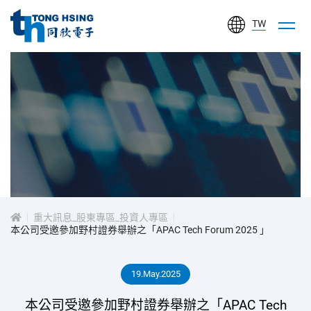
TW
同
欣
電
子
工
投
業
股
資
份
有
重大訊息_股東專區_投資人專區
人
本公司受邀參加野村證券舉辦之「APAC Tech Forum 2025 」
限
公
專
19.May.2025
司
區
本公司受邀參加野村證券舉辦之「APAC Tech