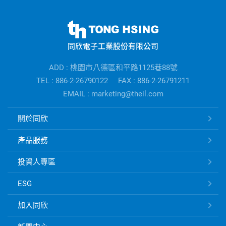
同
欣
同欣電子工業股份有限公司
電
子
ADD : 桃園市八德區和平路1125巷88號
公
TEL : 886-2-26790122
FAX : 886-2-26791211
司
EMAIL : marketing@theil.com
資
訊
同
關於同欣
欣
電
產品服務
子
快
投資人專區
速
ESG
連
結
加入同欣