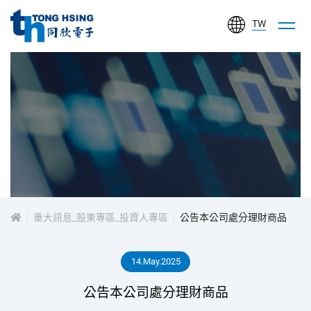
TW
同
欣
電
子
工
投
業
股
資
份
有
重大訊息_股東專區_投資人專區
公告本公司處分理財商品
人
限
公
14.May.2025
專
司
公告本公司處分理財商品
區