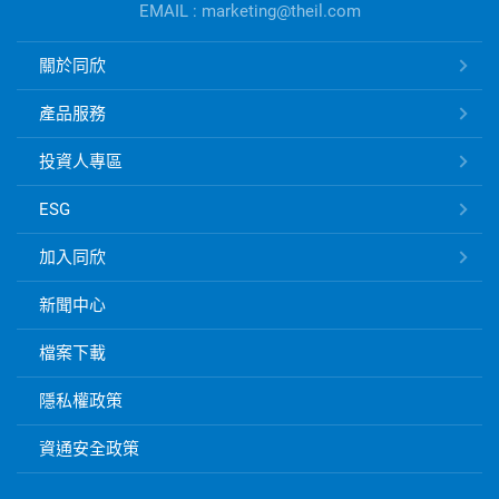
EMAIL : marketing@theil.com
資
訊
同
關於同欣
欣
電
產品服務
子
快
投資人專區
速
ESG
連
結
加入同欣
新聞中心
檔案下載
隱私權政策
資通安全政策