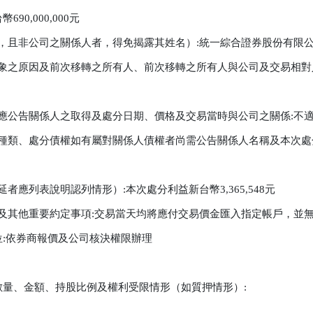
,000,000元

，且非公司之關係人者，得免揭露其姓名）:統一綜合證券股份有限公
對象之原因及前次移轉之所有人、前次移轉之所有人與公司及交易相對
應公告關係人之取得及處分日期、價格及交易當時與公司之關係:不適
品種類、處分債權如有屬對關係人債權者尚需公告關係人名稱及本次處
應列表說明認列情形）:本次處分利益新台幣3,365,548元

及其他重要約定事項:交易當天均將應付交易價金匯入指定帳戶，並無
:依券商報價及公司核決權限辦理

數量、金額、持股比例及權利受限情形（如質押情形）:
