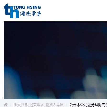
同
欣
電
同
子
工
欣
業
電
股
子
份
工
有
限
業
公
股
司
份
Menu
有
限
公
司
重大訊息_股東專區_投資人專區
公告本公司處分理財商