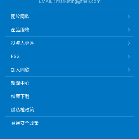
EMAIL : marketing@theil.com
資
訊
同
關於同欣
欣
電
產品服務
子
快
投資人專區
速
ESG
連
結
加入同欣
新聞中心
檔案下載
隱私權政策
資通安全政策