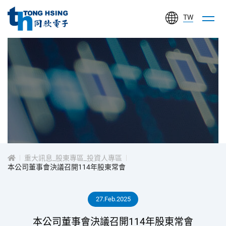
TW
同
欣
電
子
工
投
業
股
資
份
有
重大訊息_股東專區_投資人專區
人
本公司董事會決議召開114年股東常會
限
公
專
27.Feb.2025
司
區
本公司董事會決議召開114年股東常會