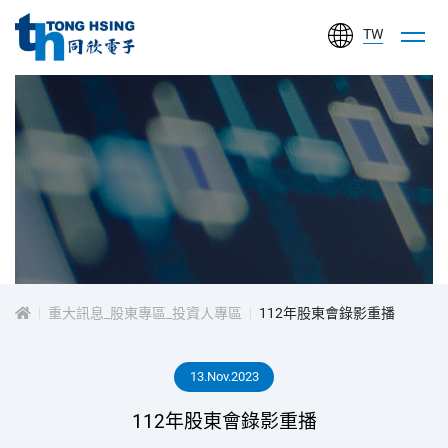
TW
同
欣
電
子
工
投
業
股
資
份
有
重大訊息_股東專區_投資人專區
112年股東會錄影重播
人
限
公
13.Nov.2023
專
司
112年股東會錄影重播
區