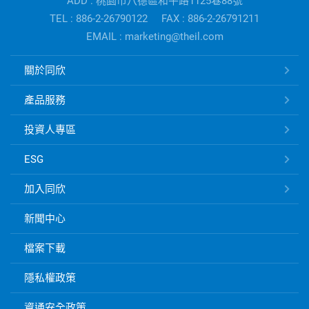
ADD : 桃園市八德區和平路1125巷88號
公
TEL : 886-2-26790122
FAX : 886-2-26791211
司
EMAIL : marketing@theil.com
資
訊
同
關於同欣
欣
電
產品服務
子
快
投資人專區
速
ESG
連
結
加入同欣
新聞中心
檔案下載
隱私權政策
資通安全政策