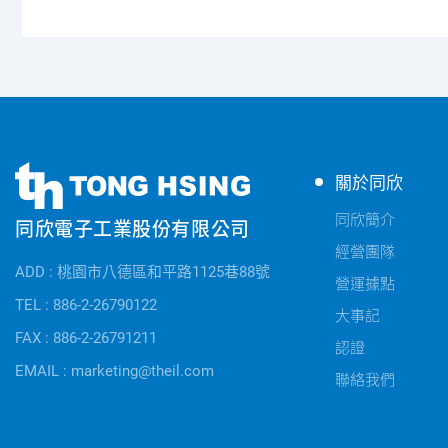
同
同
關於同欣
欣
欣
電
同欣簡介
同欣電子工業股份有限公司
電
子
經營團隊
子
公
ADD : 桃園市八德區和平路1125巷88號
快
營運據點
司
速
TEL : 886-2-26790122
資
大事記
連
FAX : 886-2-26791211
訊
認證
結
EMAIL : marketing@theil.com
聯絡我們