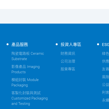
產品服務
投資人專區
ES
陶瓷電路板 Ceramic
財務資訊
綠
Substrate
公司治理
供
影像產品 Imaging
股東專區
友
Products
風
模組封裝 Module
公
Packaging
利
客製化封裝與測試
Customized Packaging
永
and Testing