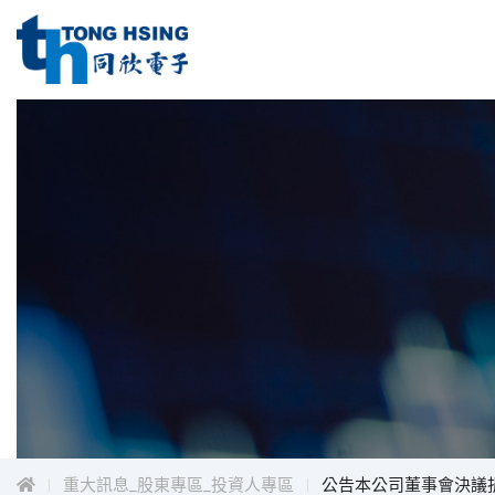
同
欣
電
同
子
工
欣
業
電
股
子
份
工
有
限
業
公
股
司
份
Menu
有
限
公
司
重大訊息_股東專區_投資人專區
公告本公司董事會決議