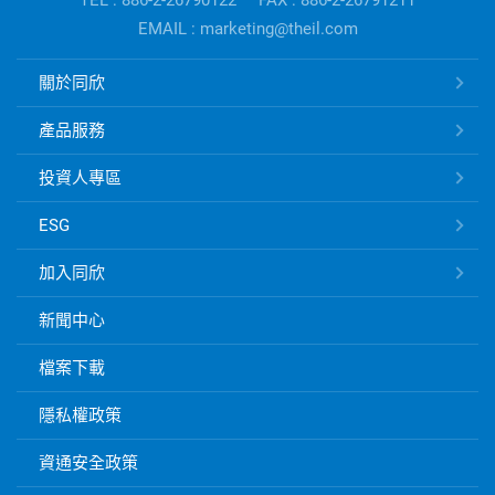
TEL : 886-2-26790122
FAX : 886-2-26791211
司
EMAIL : marketing@theil.com
資
訊
同
關於同欣
欣
電
產品服務
子
快
投資人專區
速
ESG
連
結
加入同欣
新聞中心
檔案下載
隱私權政策
資通安全政策