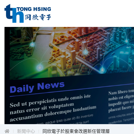
同
欣
電
同
子
工
欣
業
電
股
子
份
工
有
限
業
公
股
司
份
Menu
有
限
公
司
新聞中心
同欣電子於股東會改選新任管理層