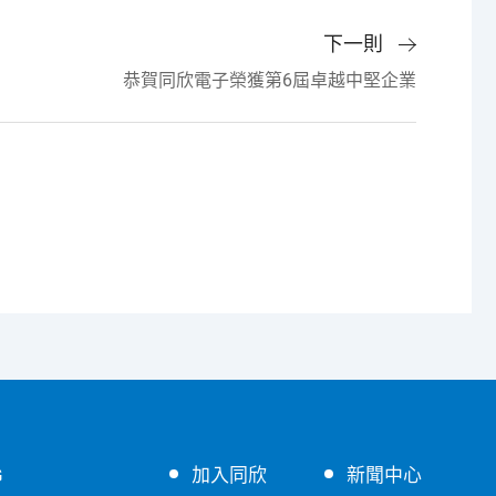
下一則
恭賀同欣電子榮獲第6屆卓越中堅企業
G
加入同欣
新聞中心