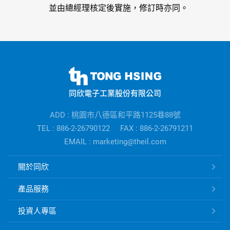
並由總經理核定後實施，修訂時亦同。
同
欣
同欣電子工業股份有限公司
電
子
ADD : 桃園市八德區和平路1125巷88號
公
TEL : 886-2-26790122
FAX : 886-2-26791211
司
EMAIL : marketing@theil.com
資
訊
同
關於同欣
欣
電
產品服務
子
快
投資人專區
速