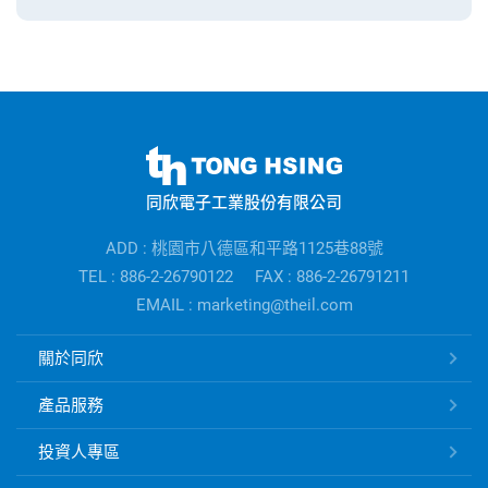
同
欣
同欣電子工業股份有限公司
電
子
ADD : 桃園市八德區和平路1125巷88號
公
TEL : 886-2-26790122
FAX : 886-2-26791211
司
EMAIL : marketing@theil.com
資
訊
同
關於同欣
欣
電
產品服務
子
快
投資人專區
速