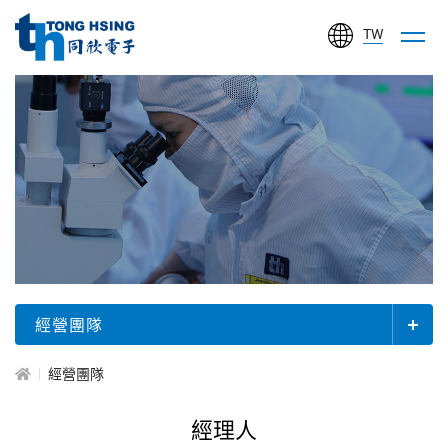
TW
同
欣
電
子
工
關
業
於
股
同
欣
份
有
經營團隊
限
公
經營團隊
司
經理人