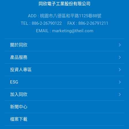
同欣電子工業股份有限公司
電
子
ADD : 桃園市八德區和平路1125巷88號
公
TEL : 886-2-26790122
FAX : 886-2-26791211
司
EMAIL : marketing@theil.com
資
訊
同
關於同欣
欣
電
產品服務
子
快
投資人專區
速
ESG
連
結
加入同欣
新聞中心
檔案下載