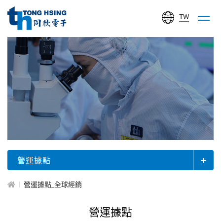
TW
同
欣
電
子
工
關
業
於
股
同
欣
份
有
營運據點
限
公
營運據點_全球經銷
司
營運據點